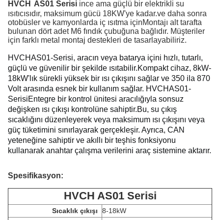
HVCH
AS01 Serisi
ince ama güçlü bir elektrikli su
ısıtıcısıdır, maksimum gücü 18KW'ye kadar.ve daha sonra
otobüsler ve kamyonlarda iç ısıtma içinMontajı alt tarafta
bulunan dört adet M6 fındık çubuğuna bağlıdır. Müşteriler
için farklı metal montaj destekleri de tasarlayabiliriz.
HVCH
AS01-Serisi, aracın veya batarya içini hızlı, tutarlı, 
güçlü ve güvenilir bir şekilde ısıtabilir.
Kompakt cihaz, 8kW-
18kW'lık sürekli yüksek bir ısı çıkışını sağlar ve 350 ila 870 
Volt arasında esnek bir kullanım sağlar.
HVCH
AS01-
Serisi
Entegre bir kontrol ünitesi aracılığıyla sonsuz 
değişken ısı çıkışı kontrolüne sahiptir.
Bu, su çıkış 
sıcaklığını düzenleyerek veya maksimum ısı çıkışını veya 
güç tüketimini sınırlayarak gerçekleşir.
Ayrıca, CAN 
yeteneğine sahiptir ve akıllı bir teşhis fonksiyonu 
kullanarak anahtar çalışma verilerini araç sistemine aktarır.
Spesifikasyon:
HVCH AS01 Serisi
Sıcaklık çıkışı
8-18kW