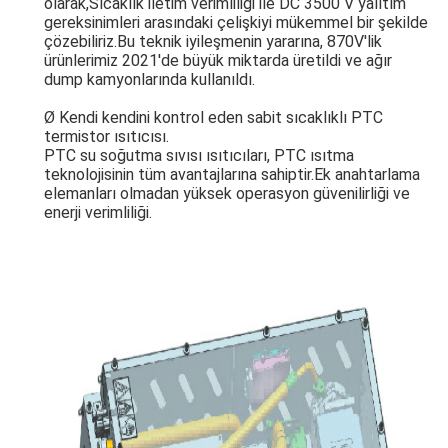
olarak,Sıcaklık iletim verimliliği ile DC 3500 V yalıtım
gereksinimleri arasındaki çelişkiyi mükemmel bir şekilde
çözebiliriz.Bu teknik iyileşmenin yararına, 870V'lik
ürünlerimiz 2021'de büyük miktarda üretildi ve ağır
dump kamyonlarında kullanıldı.
Ø Kendi kendini kontrol eden sabit sıcaklıklı PTC
termistor ısıtıcısı.
PTC su soğutma sıvısı ısıtıcıları, PTC ısıtma
teknolojisinin tüm avantajlarına sahiptir.Ek anahtarlama
elemanları olmadan yüksek operasyon güvenilirliği ve
enerji verimliliği.