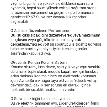
yağmurlu günler ve yüksek sıcaklıklarda uzun süre
oynamak, hepsi bizim yüksek voltajlı soğutma sıvısı
ısıtıcımızın mükemmel su geçirmez performansını
gerektirir.IP 67 Su ve toz dayanıklılık raporları
sağlanabilir.
Ø Adımsız Düzenleme Performansı.
Bu, su çıkış sıcaklığını düzenleyerek veya maksimum 
ısı çıkışını veya güç tüketimini sınırlayarak 
Yüksek voltajlı soğutucu ısıtıcımız üç yıldır
gerçekleşir.
binlerce araçta yer alıyor, iyi kalitesi müşteriler
tarafından kabul ediliyor.
Ø
Güvenilir Kendini Koruma Sistemi
Koruma sistemi, kısa devre, aşırı yük veya aşırı sıcaklık
durumuna tepki olarak modülü kapatmak için hareket
eden mekanik koruma cihazı ve elektronik korumayı
içerir.AyrıcaŞu anki sigortayu ekliyoruz.
Yüksek voltaj
devresinde
.
Sıcaklık sensörüne ek olarak, içinde
mekanik bir sıcaklık anahtarı da vardır.
Ø Su ve elektriğin tamamen ayrılması
Su ve elektrik tamamen ayrı. Diğer üreticilerden farklı