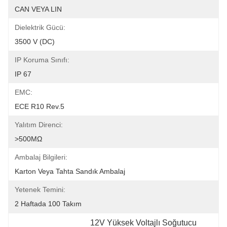
CAN VEYA LIN
Dielektrik Gücü:
3500 V (DC)
IP Koruma Sınıfı:
IP 67
EMC:
ECE R10 Rev.5
Yalıtım Direnci:
>500MΩ
Ambalaj Bilgileri:
Karton Veya Tahta Sandık Ambalaj
Yetenek Temini:
2 Haftada 100 Takım
12V Yüksek Voltajlı Soğutucu 