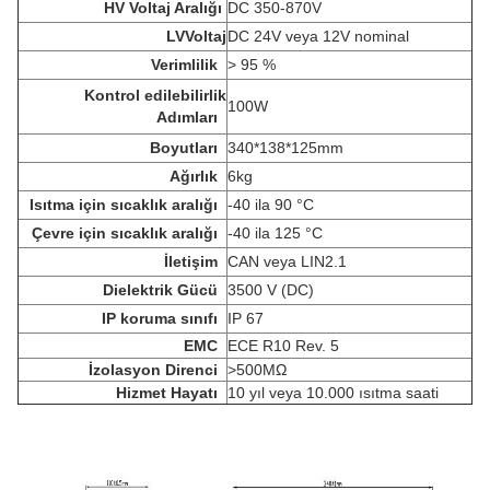
HV Voltaj Aralığı
DC 350-870V
LV
Voltaj
DC 24V veya 12V nominal
Verimlilik
> 95 %
Kontrol edilebilirlik
100W
Adımları
Boyutları
340*138*125mm
Ağırlık
6kg
Isıtma için sıcaklık aralığı
-40 ila 90 °C
Çevre için sıcaklık aralığı
-40 ila 125 °C
İletişim
CAN veya LIN2.1
Dielektrik Gücü
3500 V (DC)
IP koruma sınıfı
IP 67
EMC
ECE R10 Rev. 5
İzolasyon Direnci
>
500MΩ
Hizmet Hayatı
10 yıl veya 10.000 ısıtma saati