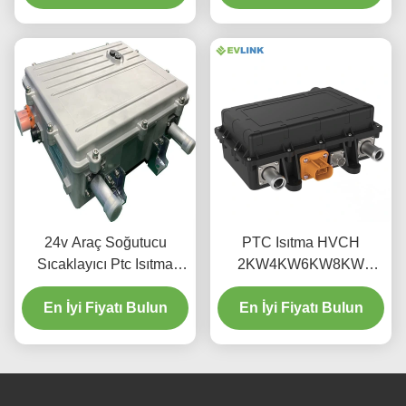
24v Araç Soğutucu
PTC Isıtma HVCH
Sıcaklayıcı Ptc Isıtma
2KW4KW6KW8KW
Çözümleri
200V400V600V800V
En İyi Fiyatı Bulun
Otobüs Kamyon İnşaat
En İyi Fiyatı Bulun
Makineleri BTMS RBS Pil
Isıtma Kabin Isıtma