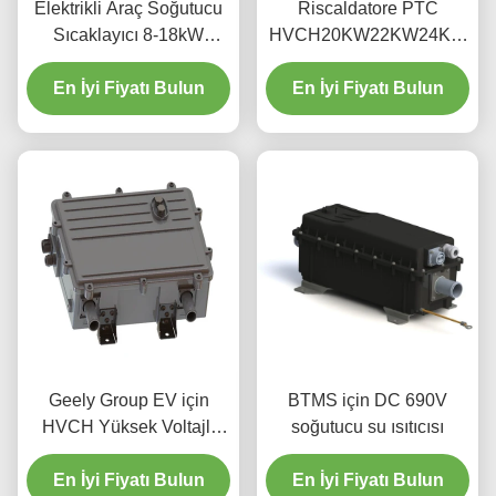
Elektrikli Araç Soğutucu
Riscaldatore PTC
Sıcaklayıcı 8-18kW
HVCH20KW22KW24KW
340x110x113mm
400V600V800V 8.5 kg
En İyi Fiyatı Bulun
otobüs başına, kamyon,
En İyi Fiyatı Bulun
makine Edili,
Riscaldamento Kabina
BTMS RBS, EVLINK
Geely Group EV için
BTMS için DC 690V
HVCH Yüksek Voltajlı
soğutucu su ısıtıcısı
Soğutucu Sıcaklayıcı
En İyi Fiyatı Bulun
En İyi Fiyatı Bulun