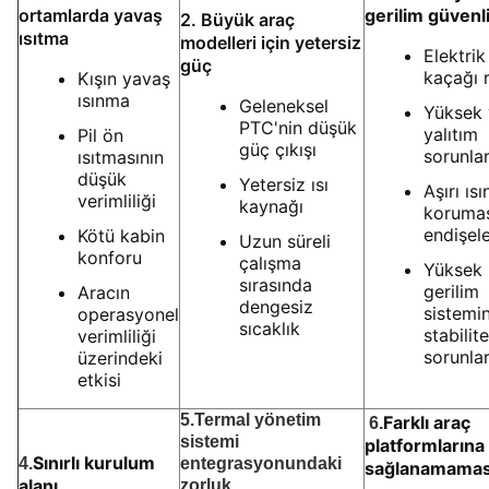
ortamlarda yavaş
gerilim güvenli
2. Büyük araç
ısıtma
modelleri için yetersiz
Elektrik
güç
kaçağı r
Kışın yavaş
ısınma
Geleneksel
Yüksek 
PTC'nin düşük
yalıtım
Pil ön
güç çıkışı
sorunlar
ısıtmasının
düşük
Yetersiz ısı
Aşırı ıs
verimliliği
kaynağı
koruma
endişele
Kötü kabin
Uzun süreli
konforu
çalışma
Yüksek
sırasında
gerilim
Aracın
dengesiz
sistemin
operasyonel
sıcaklık
stabilite
verimliliği
sorunlar
üzerindeki
etkisi
5.
Termal yönetim
Farklı araç
6.
sistemi
platformların
Sınırlı kurulum
4.
entegrasyonundaki
sağlanamamas
alanı
zorluk