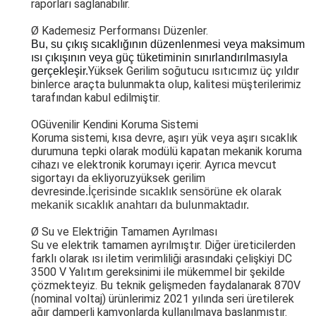
raporları sağlanabilir.
Ø Kademesiz Performansı Düzenler.
Bu, su çıkış sıcaklığının düzenlenmesi veya maksimum 
ısı çıkışının veya güç tüketiminin sınırlandırılmasıyla 
Yüksek Gerilim soğutucu ısıtıcımız üç yıldır
gerçekleşir.
binlerce araçta bulunmakta olup, kalitesi müşterilerimiz
tarafından kabul edilmiştir.
O
Güvenilir Kendini Koruma Sistemi
Koruma sistemi, kısa devre, aşırı yük veya aşırı sıcaklık
durumuna tepki olarak modülü kapatan mekanik koruma
cihazı ve elektronik korumayı içerir. Ayrıca mevcut
sigortayı da ekliyoruz
yüksek gerilim
devresinde
.
İçerisinde sıcaklık sensörüne ek olarak
mekanik sıcaklık anahtarı da bulunmaktadır.
Ø Su ve Elektriğin Tamamen Ayrılması
Su ve elektrik tamamen ayrılmıştır. Diğer üreticilerden
farklı olarak ısı iletim verimliliği arasındaki çelişkiyi DC
3500 V Yalıtım gereksinimi ile mükemmel bir şekilde
çözmekteyiz. Bu teknik gelişmeden faydalanarak 870V
(nominal voltaj) ürünlerimiz 2021 yılında seri üretilerek
ağır damperli kamyonlarda kullanılmaya başlanmıştır.