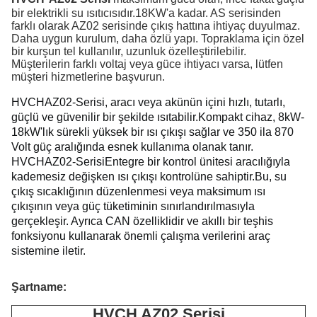
bir elektrikli su ısıtıcısıdır.
18KW'a kadar. AS serisinden
farklı olarak AZ02 serisinde çıkış hattına ihtiyaç duyulmaz.
Daha uygun kurulum, daha özlü yapı. Topraklama için özel
bir kurşun tel kullanılır, uzunluk özelleştirilebilir.
Müşterilerin farklı voltaj veya güce ihtiyacı varsa, lütfen
müşteri hizmetlerine başvurun.
HVCH
AZ02-Serisi, aracı veya akünün içini hızlı, tutarlı, 
güçlü ve güvenilir bir şekilde ısıtabilir.
Kompakt cihaz, 8kW-
18kW'lık sürekli yüksek bir ısı çıkışı sağlar ve 350 ila 870 
Volt güç aralığında esnek kullanıma olanak tanır.
HVCH
AZ02-Serisi
Entegre bir kontrol ünitesi aracılığıyla 
kademesiz değişken ısı çıkışı kontrolüne sahiptir.
Bu, su 
çıkış sıcaklığının düzenlenmesi veya maksimum ısı 
çıkışının veya güç tüketiminin sınırlandırılmasıyla 
gerçekleşir.
Ayrıca CAN özelliklidir ve akıllı bir teşhis 
fonksiyonu kullanarak önemli çalışma verilerini araç 
sistemine iletir.
Şartname:
HVCH AZ02 Serisi