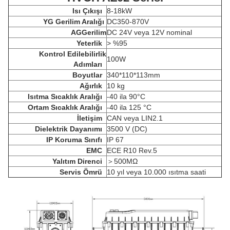
Isı Çıkışı
8-18kW
YG Gerilim Aralığı
DC350-870V
AG
Gerilim
DC 24V veya 12V nominal
Yeterlik
> %95
Kontrol Edilebilirlik
100W
Adımları
Boyutlar
340*110*113mm
Ağırlık
10 kg
Isıtma Sıcaklık Aralığı
-40 ila 90°C
Ortam Sıcaklık Aralığı
-40 ila 125 °C
İletişim
CAN veya LIN2.1
Dielektrik Dayanımı
3500 V (DC)
IP Koruma Sınıfı
IP 67
EMC
ECE R10 Rev.5
Yalıtım Direnci
＞
500MΩ
Servis Ömrü
10 yıl veya 10.000 ısıtma saati