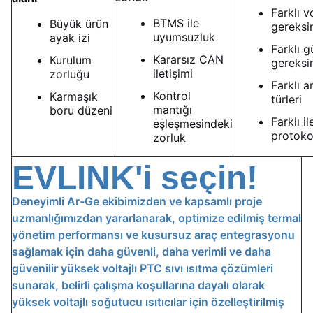
Farklı v
BTMS ile
Büyük ürün
gereksin
uyumsuzluk
ayak izi
Farklı g
Kararsız CAN
Kurulum
gereksin
iletişimi
zorluğu
Farklı a
Kontrol
Karmaşık
türleri
mantığı
boru düzeni
Farklı il
eşleşmesindeki
protokol
zorluk
EVLINK'i seçin!
Deneyimli Ar-Ge ekibimizden ve kapsamlı proje
uzmanlığımızdan yararlanarak, optimize edilmiş termal
yönetim performansı ve kusursuz araç entegrasyonu
sağlamak için daha güvenli, daha verimli ve daha
güvenilir yüksek voltajlı PTC sıvı ısıtma çözümleri
sunarak, belirli çalışma koşullarına dayalı olarak
yüksek voltajlı soğutucu ısıtıcılar için özelleştirilmiş