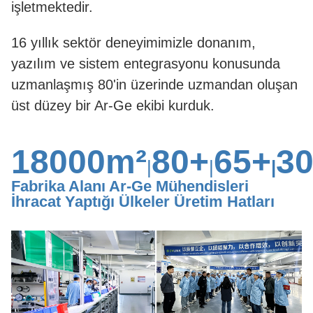
işletmektedir.
16 yıllık sektör deneyimimizle donanım,
yazılım ve sistem entegrasyonu konusunda
uzmanlaşmış 80'in üzerinde uzmandan oluşan
üst düzey bir Ar-Ge ekibi kurduk.
18000m²
80+
65+
3
|
|
|
Fabrika Alanı Ar-Ge Mühendisleri
İhracat Yaptığı Ülkeler Üretim Hatları