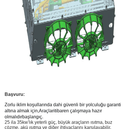
Başvuru:
Zorlu iklim koşullarında dahi güvenli bir yolculuğu garanti 
altına almak için,
Araçlar
itibaren çalışmaya hazır 
olmalıdır
başlangıç.
25 ila 35kw'lık yeterli güç, büyük araçların ısıtma, buz
çözme, akü ısıtma ve diğer ihtiyaçlarını karşılayabilir.