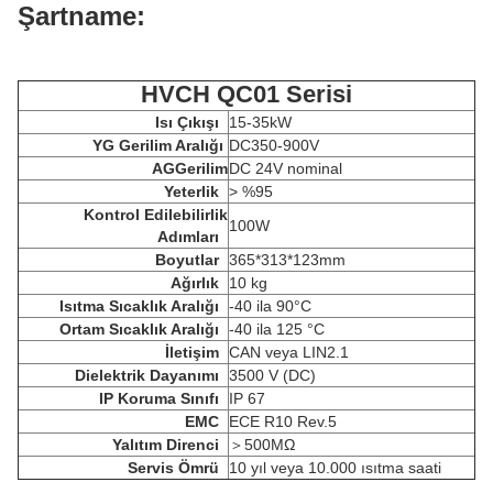
Şartname:
HVCH QC01 Serisi
Isı Çıkışı
15-35kW
YG Gerilim Aralığı
DC350-900V
AG
Gerilim
DC 24V nominal
Yeterlik
> %95
Kontrol Edilebilirlik
100W
Adımları
Boyutlar
365*313*123mm
Ağırlık
10 kg
Isıtma Sıcaklık Aralığı
-40 ila 90°C
Ortam Sıcaklık Aralığı
-40 ila 125 °C
İletişim
CAN veya LIN2.1
Dielektrik Dayanımı
3500 V (DC)
IP Koruma Sınıfı
IP 67
EMC
ECE R10 Rev.5
Yalıtım Direnci
＞
500MΩ
Servis Ömrü
10 yıl veya 10.000 ısıtma saati