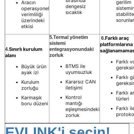
sırasında
gerilim
Aracın
dengesiz
sistemin
operasyonel
sıcaklık
stabilite
verimliliği
sorunlar
üzerindeki
etkisi
5.
Termal yönetim
Farklı araç
6.
sistemi
platformların
Sınırlı kurulum
4.
entegrasyonundaki
sağlanamamas
alanı
zorluk
Farklı v
BTMS ile
Büyük ürün
gereksin
uyumsuzluk
ayak izi
Farklı g
Kararsız CAN
Kurulum
gereksin
iletişimi
zorluğu
Farklı a
Kontrol
Karmaşık
türleri
mantığı
boru düzeni
Farklı il
eşleşmesindeki
protokol
zorluk
EVLINK'i seçin!