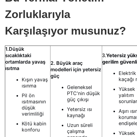
Zorluklarıyla
Karşılaşıyor musunuz?
1.Düşük
sıcaklıktaki
Yetersiz yük
3.
ortamlarda yavaş
gerilim güvenli
2. Büyük araç
ısıtma
modelleri için yetersiz
Elektrik
güç
kaçağı r
Kışın yavaş
ısınma
Geleneksel
Yüksek 
PTC'nin düşük
yalıtım
Pil ön
güç çıkışı
sorunlar
ısıtmasının
düşük
Yetersiz ısı
Aşırı ıs
verimliliği
kaynağı
koruma
endişele
Kötü kabin
Uzun süreli
konforu
çalışma
Yüksek