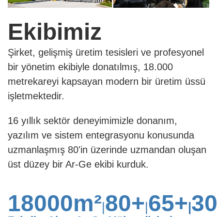
Ekibimiz
Şirket, gelişmiş üretim tesisleri ve profesyonel
bir yönetim ekibiyle donatılmış, 18.000
metrekareyi kapsayan modern bir üretim üssü
işletmektedir.
16 yıllık sektör deneyimimizle donanım,
yazılım ve sistem entegrasyonu konusunda
uzmanlaşmış 80'in üzerinde uzmandan oluşan
üst düzey bir Ar-Ge ekibi kurduk.
18000m²
80+
65+
3
|
|
|