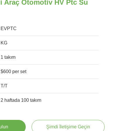
kli Araç Otomotiv HV Ptc Su
EVPTC
KG
1 takım
$600 per set
T/T
2 haftada 100 takım
Bulun
Şimdi İletişime Geçin