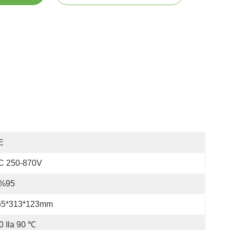
E
C 250-870V
 %95
65*313*123mm
0 Ila 90 ℃