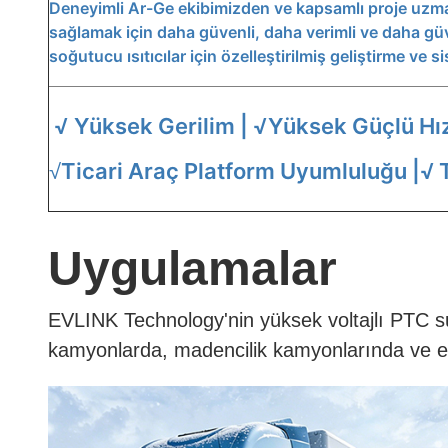
Deneyimli Ar-Ge ekibimizden ve kapsamlı proje uzma
sağlamak için daha güvenli, daha verimli ve daha güven
soğutucu ısıtıcılar için özelleştirilmiş geliştirme ve 
√ Yüksek Gerilim | √
Yüksek Güçlü Hız
Ticari Araç Platform Uyumluluğu |
√
√
Uygulamalar
EVLINK Technology'nin yüksek voltajlı PTC su ıs
kamyonlarda, madencilik kamyonlarında ve en