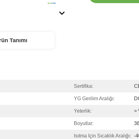
rün Tanımı
Sertifika:
C
YG Gerilim Aralığı:
D
Yeterlik:
>
Boyutlar:
3
Isıtma Için Sıcaklık Aralığı:
-4