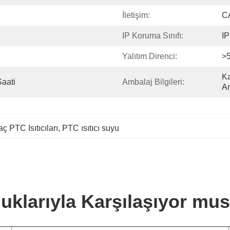
İletişim:
C
IP Koruma Sınıfı:
IP
Yalıtım Direnci:
>
Ka
Saati
Ambalaj Bilgileri:
A
aç PTC Isıtıcıları
, 
PTC ısıtıcı suyu
uklarıyla Karşılaşıyor mu