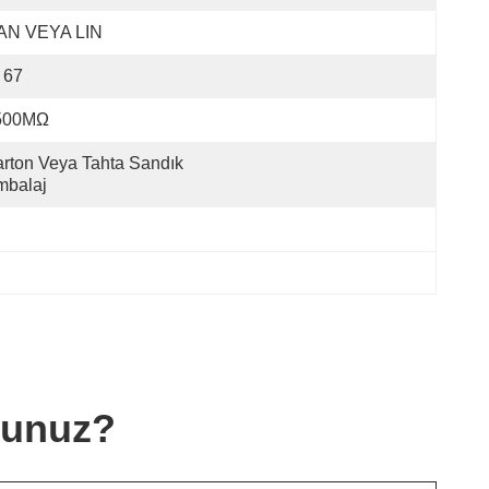
AN VEYA LIN
 67
500MΩ
rton Veya Tahta Sandık 
mbalaj
sunuz?