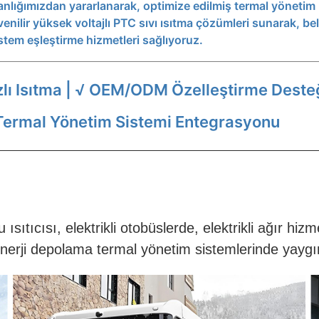
nlığımızdan yararlanarak, optimize edilmiş termal yöneti
ilir yüksek voltajlı PTC sıvı ısıtma çözümleri sunarak, belir
sistem eşleştirme hizmetleri sağlıyoruz.
lı Isıtma | √ OEM/ODM Özelleştirme Deste
Termal Yönetim Sistemi Entegrasyonu
ıtıcısı, elektrikli otobüslerde, elektrikli ağır hizm
erji depolama termal yönetim sistemlerinde yaygın